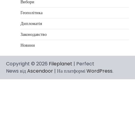
Вибори
Геополітика
Дипломатія
Законодавство
Новини
Copyright © 2026
Fileplanet
| Perfect
News від
Ascendoor
| На платформі
WordPress
.