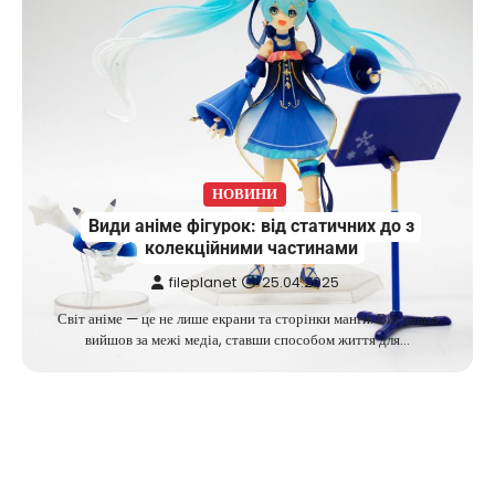
НОВИНИ
Види аніме фігурок: від статичних до з
колекційними частинами
fileplanet
25.04.2025
Світ аніме — це не лише екрани та сторінки манґи. Він давно
вийшов за межі медіа, ставши способом життя для…