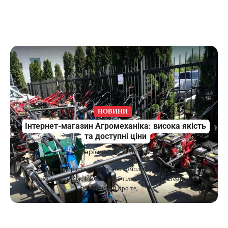
НОВИНИ
Інтернет-магазин Агромеханіка: висока якість
та доступні ціни
fileplanet
14.04.2025
Коли ви обираєте техніку або комплектуючі в магазин
Агромеханіка, важливо знати не тільки про характеристики
товару, а й про те,…