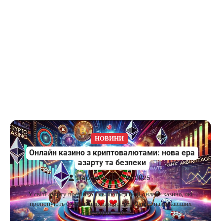
НОВИНИ
Онлайн казино з криптовалютами: нова ера
азарту та безпеки
fileplanet
12.04.2025
У світі азарту постійно з’являються нові онлайн казино, які
пропонують сучасні підходи до гри. Один з найцікавіших
трендів — це…