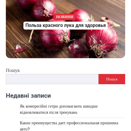
НОВИНИ
Польза красного лука для здоровья
fileplanet
02.04.2025
Многие слышали о таком продукте, как красный лук. Его можно
встретить в салатах, соусах и даже в маринадах. Он отличается…
Пошук
Пошук
Недавні записи
Як компресійні гетри допомагають швидше
відновлюватися після тренувань
Какие преимущества дает профессиональная прошивка
авто?