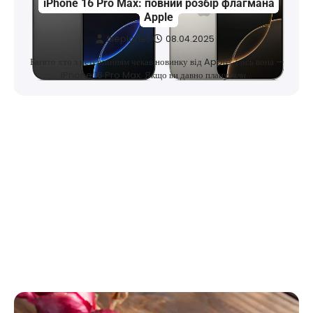
iPhone 16 Pro Max: повний розбір флагмана
Apple
fileplanet
08.04.2025
Багато хто з нетерпінням чекав новинку від Apple, і ось вона —
iPhone 16 Pro Max. Якщо ви давно планували…