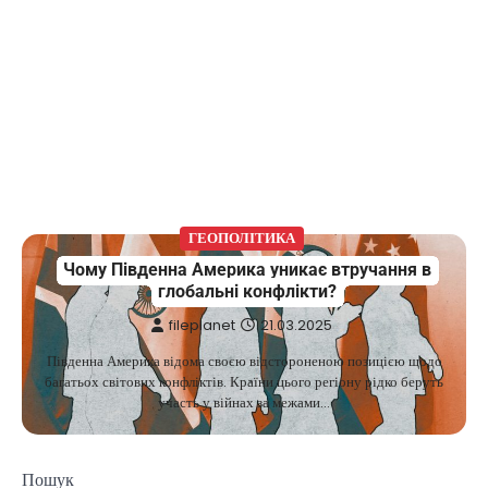
ГЕОПОЛІТИКА
Чому Південна Америка уникає втручання в
глобальні конфлікти?
fileplanet
21.03.2025
Південна Америка відома своєю відстороненою позицією щодо
багатьох світових конфліктів. Країни цього регіону рідко беруть
участь у війнах за межами…
Пошук