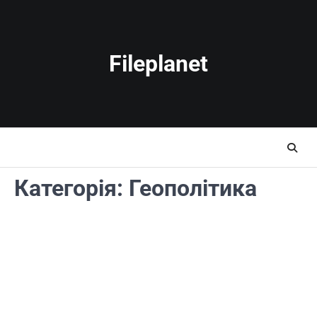
Перейти
до
вмісту
Fileplanet
Категорія:
Геополітика