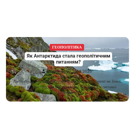
ГЕОПОЛІТИКА
Як Антарктида стала геополітичним
питанням?
fileplanet
21.03.2025
Антарктида – це не просто найхолодніший континент на Землі,
а ще й територія, яка має величезне значення для світової
політики.…