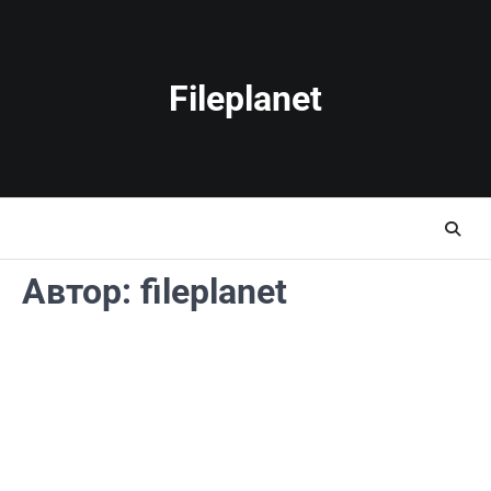
Перейти
до
вмісту
Fileplanet
Автор:
fileplanet