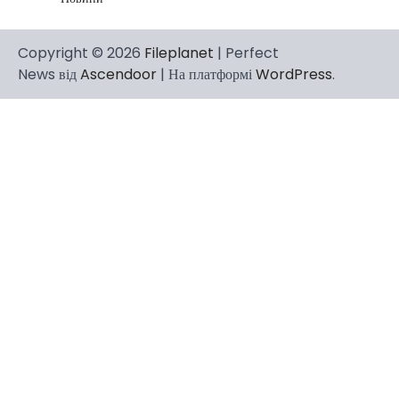
Copyright © 2026
Fileplanet
| Perfect
News від
Ascendoor
| На платформі
WordPress
.