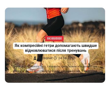
НОВИНИ
Як компресійні гетри допомагають швидше
відновлюватися після тренувань
fileplanet
24.06.2026
Після інтенсивного бігу, силового тренування або довгої гри
м’язи ніг часто відчувають сильне навантаження. З’являється
важкість, напруження в литках, іноді…