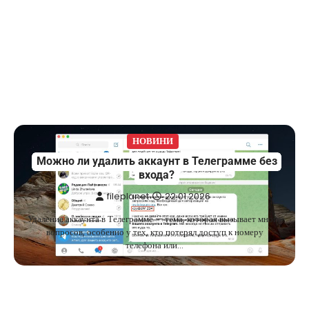
НОВИНИ
Можно ли удалить аккаунт в Телеграмме без
входа?
fileplanet
22.01.2026
Удаление аккаунта в Телеграмме — тема, которая вызывает много
вопросов, особенно у тех, кто потерял доступ к номеру
телефона или…