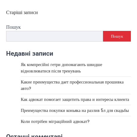
Старіші записи
Навігація
за
Пошук
записами
Пошук
Недавні записи
Як компресійні гетри допомагають швидше
відновлюватися після тренувань
Какие преимущества дает профессиональная прошивка
авто?
Как адвокат помогает защитить права и интересы клиента
Преимущества покупки коньяка на разлив 5л для свадьбы
Коли потрібен міграційний адвокат?
Останні коментарі