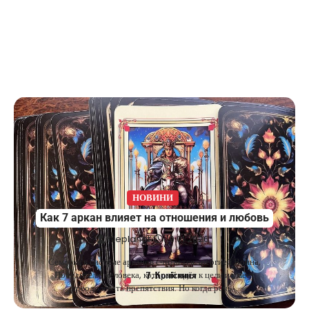
НОВИНИ
Как 7 аркан влияет на отношения и любовь
fileplanet
19.01.2026
Семёрка в системе арканов считается энергией Воина,
Победителя, человека, который идёт к цели и умеет
преодолевать препятствия. Но когда речь…