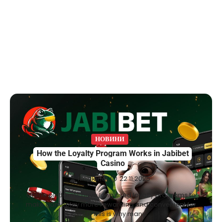
НОВИНИ
How the Loyalty Program Works in Jabibet
Casino
fileplanet
22.11.2025
Online platforms have long used loyalty programs to
make gameplay more rewarding and convenient for
users. This is why many…