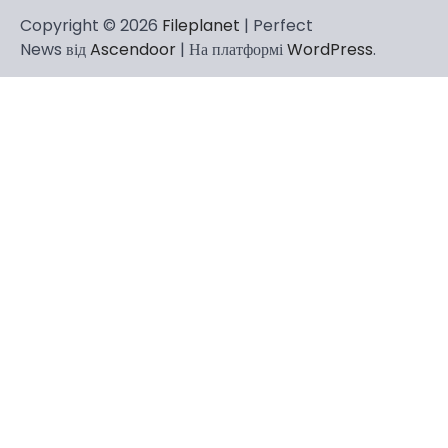
Copyright © 2026
Fileplanet
| Perfect
News від
Ascendoor
| На платформі
WordPress
.