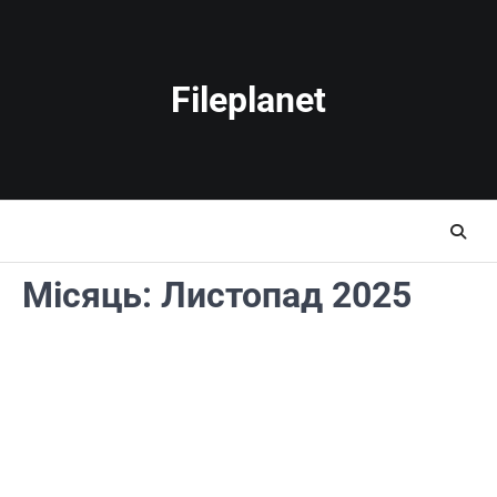
Перейти
до
вмісту
Fileplanet
Місяць:
Листопад 2025